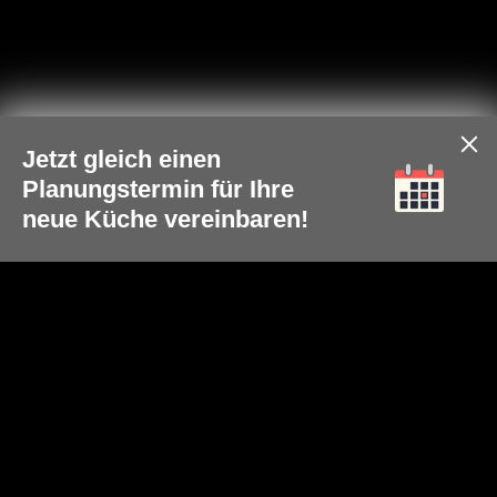
Jetzt gleich einen
Planungstermin für Ihre
neue Küche vereinbaren!
Social Media
teilen
tweet